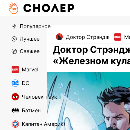
Популярное
Доктор Стрэндж
Ma
Лучшее
Доктор Стрэндж
Свежее
«Железном кул
Marvel
DC
Человек-паук
Бэтмен
Капитан Америка