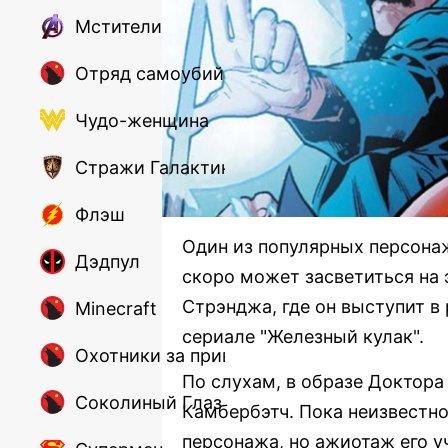
Мстители
Отряд самоубийц
Чудо-женщина
Стражи Галактики
Флэш
Один из популярных персона
Дэдпул
скоро может засветиться на 
Стрэнджа, где он выступит в 
Minecraft
сериале "Железный кулак".
Охотники за привидениями
По слухам, в образе Доктор
Соколиный Глаз
Камбербэтч. Пока неизвестно,
персонажа, но ажиотаж его у